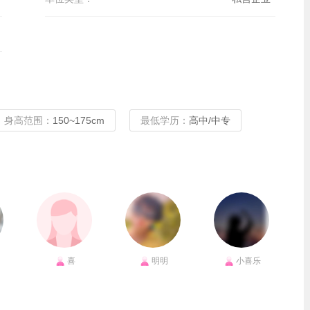
身高范围：
150~175cm
最低学历：
高中/中专
喜
明明
小喜乐