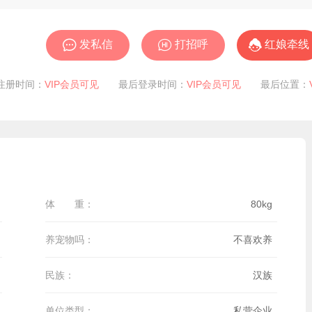



发私信
打招呼
红娘牵线
注册时间：
VIP会员可见
最后登录时间：
VIP会员可见
最后位置：
体 重：
80kg
养宠物吗：
不喜欢养
民族：
汉族
单位类型：
私营企业