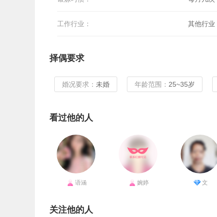
工作行业：
其他行业
择偶要求
婚况要求：
未婚
年龄范围：
25~35岁
看过他的人
语涵
婉婷
文
关注他的人