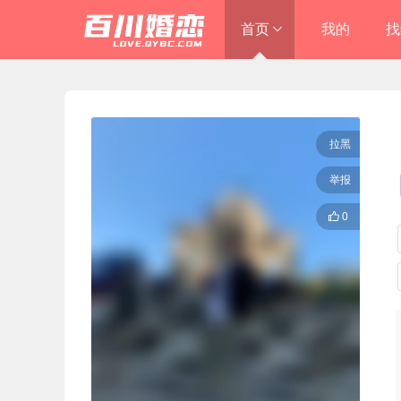
首页
我的
找
进入总站
恒福商务中心店

拉黑
举报

0