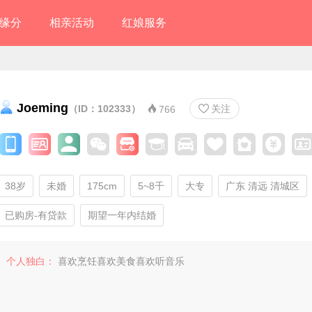
缘分
相亲活动
红娘服务
Joeming
（ID：102333）
关注


766
38岁
未婚
175cm
5~8千
大专
广东 清远 清城区
已购房-有贷款
期望一年内结婚
个人独白：
喜欢烹饪喜欢美食喜欢听音乐