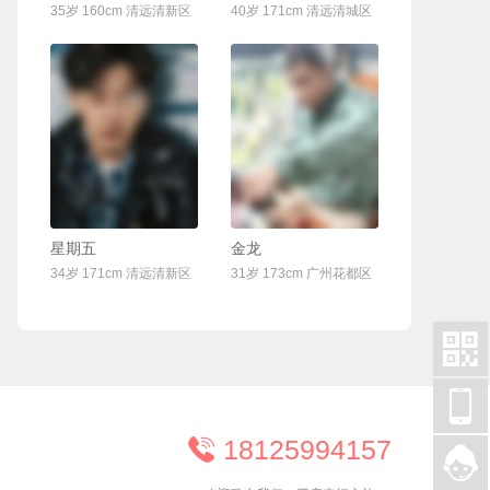
35岁 160cm 清远清新区
40岁 171cm 清远清城区
联系Ta
联系Ta
星期五
金龙
34岁 171cm 清远清新区
31岁 173cm 广州花都区


18125994157

