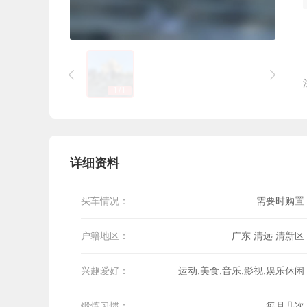


1
/
1
详细资料
买车情况：
需要时购置
户籍地区：
广东 清远 清新区
兴趣爱好：
运动,美食,音乐,影视,娱乐休闲
锻炼习惯：
每月几次