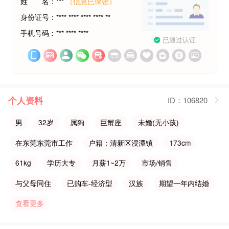
姓 名：***
（信息已保密）
身份证号：**** **** **** **** **
手机号码：*** **** ****
已通过认证












个人资料
ID：106820
男
32岁
属狗
巨蟹座
未婚(无小孩)
在东莞东莞市工作
户籍：清新区浸潭镇
173cm
61kg
学历大专
月薪1~2万
市场/销售
与父母同住
已购车-经济型
汉族
期望一年内结婚
查看更多