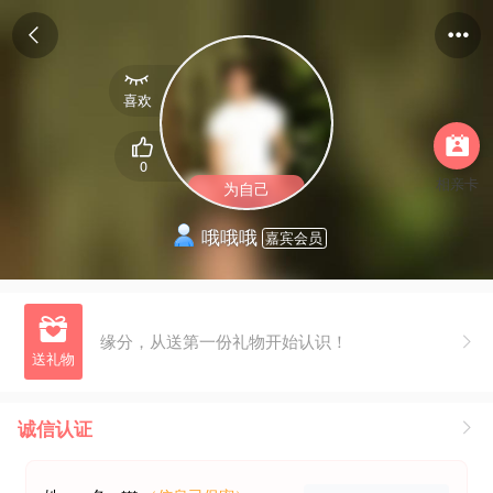



喜欢


0
相亲卡
为自己
哦哦哦
嘉宾会员

缘分，从送第一份礼物开始认识！
诚信认证