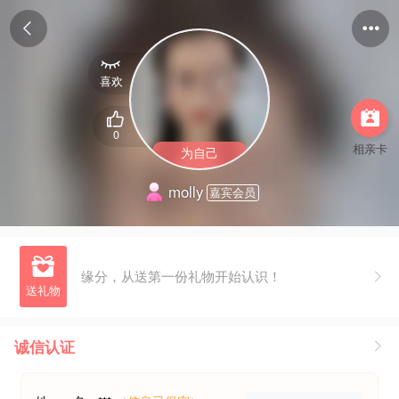



喜欢


0
相亲卡
为自己
molly
嘉宾会员

缘分，从送第一份礼物开始认识！
诚信认证