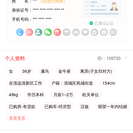
姓 名：***
（信息已保密）
身份证号：**** **** **** **** **
手机号码：*** **** ****
已通过认证












个人资料
ID：109730
女
36岁
属马
金牛座
离异(子女归对方)
在清远清新区工作
户籍：清城区凤城街道
154cm
49kg
学历本科
月薪1~2万
机关单位
已购房-有贷款
已购车-经济型
汉族
期望一年内结婚
查看更多