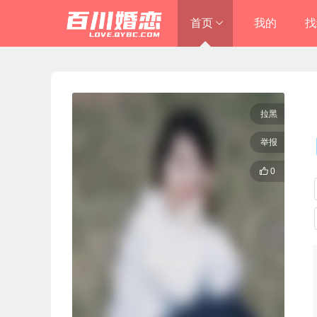
首页
我的
找
进入总站
恒福商务中心店

拉黑
举报

0