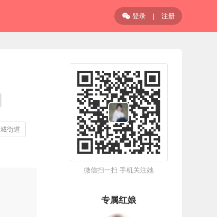
登录
|
注册

凤城街道
微信扫一扫 手机关注她
专属红娘