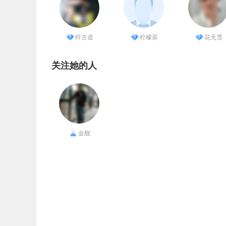
纤古道
柠檬茶
花无雪
关注她的人
金舰