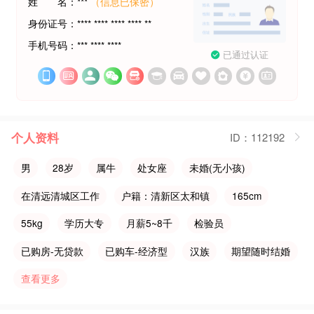
姓 名：***
（信息已保密）
身份证号：**** **** **** **** **
手机号码：*** **** ****
已通过认证












个人资料
ID：112192
男
28岁
属牛
处女座
未婚(无小孩)
在清远清城区工作
户籍：清新区太和镇
165cm
55kg
学历大专
月薪5~8千
检验员
已购房-无贷款
已购车-经济型
汉族
期望随时结婚
查看更多