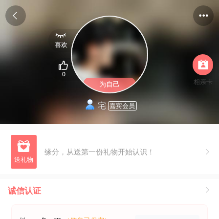



喜欢


0
相亲卡
为自己
宅
嘉宾会员

缘分，从送第一份礼物开始认识！
诚信认证