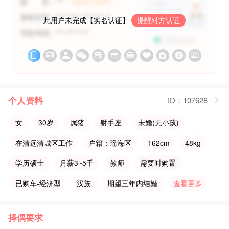
姓 名：***
（信息已保密）
身份证号：**** **** **** **** **
此用户未完成【实名认证】
提醒对方认证
手机号码：*** **** ****
已通过认证












个人资料
ID：107628
女
30岁
属猪
射手座
未婚(无小孩)
在清远清城区工作
户籍：瑶海区
162cm
48kg
学历硕士
月薪3~5千
教师
需要时购置
已购车-经济型
汉族
期望三年内结婚
查看更多
择偶要求