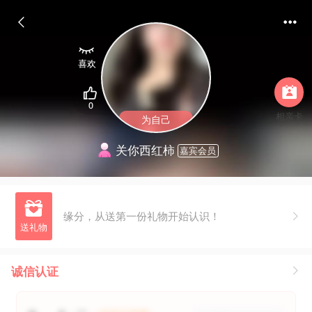



喜欢


0
相亲卡
为自己
关你西红柿
嘉宾会员

缘分，从送第一份礼物开始认识！
诚信认证